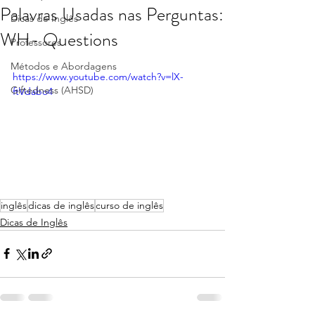
Palavras Usadas nas Perguntas:
Dicas de Inglês
WH- Questions
Professores
Métodos e Abordagens
https://www.youtube.com/watch?v=lX-
Giftedness (AHSD)
ftVdabo4
inglês
dicas de inglês
curso de inglês
Dicas de Inglês