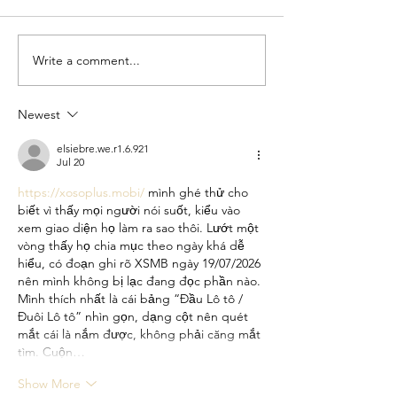
Cumprimentos em 
Write a comment...
Por que Escolher o
Aprendizado de Idiomas
Online?
Newest
elsiebre.we.r1.6.921
Jul 20
https://xosoplus.mobi/
 mình ghé thử cho 
biết vì thấy mọi người nói suốt, kiểu vào 
xem giao diện họ làm ra sao thôi. Lướt một 
vòng thấy họ chia mục theo ngày khá dễ 
hiểu, có đoạn ghi rõ XSMB ngày 19/07/2026 
nên mình không bị lạc đang đọc phần nào. 
Mình thích nhất là cái bảng “Đầu Lô tô / 
Đuôi Lô tô” nhìn gọn, dạng cột nên quét 
mắt cái là nắm được, không phải căng mắt 
tìm. Cuộn…
Show More