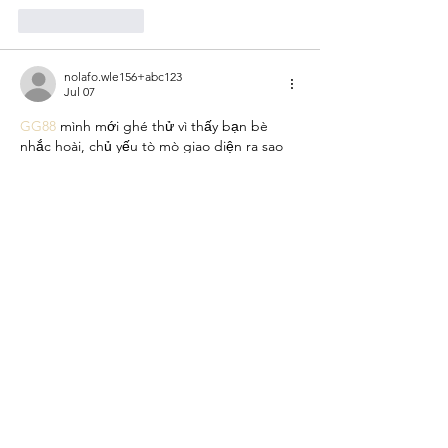
Like
Reply
nolafo.wle156+abc123
Jul 07
GG88
 mình mới ghé thử vì thấy bạn bè 
nhắc hoài, chủ yếu tò mò giao diện ra sao 
thôi. Vừa vào là thấy kiểu thiết kế tối giản, 
nhìn hiện đại mà không bị rối, nên người 
mới như mình cũng không mất thời gian 
đoán phải bấm chỗ nào. Mình không đọc 
hết nội dung, chỉ lướt qua cho biết bố cục, 
thấy họ chia các phần theo khối khá rõ 
ràng nên kéo xuống một đoạn là…
Show More
Like
Reply
jennysilva3.2.3.12
Jun 16