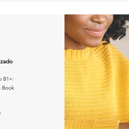
lizado
b B1+:
s Book