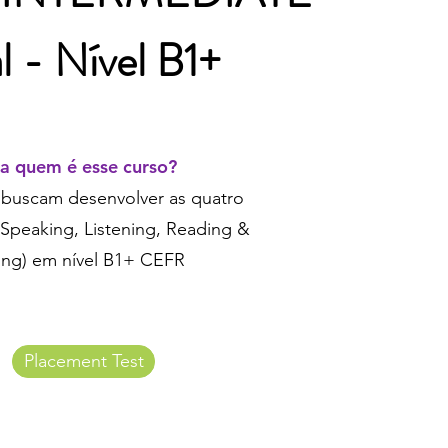
l - Nível B1+
a quem é esse curso?
 buscam desenvolver as quatro
(Speaking, Listening, Reading &
ing) em nível B1+ CEFR
Placement Test